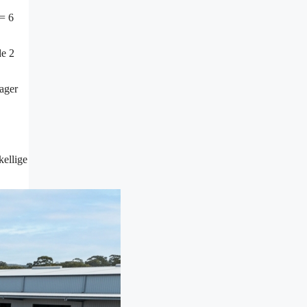
 = 6
de 2
tager
kellige