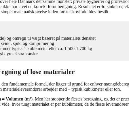
r over hele Danmark det samme mønster: private bygherrer og profession
de ikke har lavet en korrekt forudberegning. Resultatet er forsinkelser, ek
impel matematisk øvelse inden første skovlfuld blev bestilt.
) og omregn til vægt baseret på materialets densitet
r svind, spild og komprimering
ummer typisk 1 kubikmeter eller ca. 1.500-1.700 kg
å dyre ekstra kørsler
gning af løse materialer
tå den fundamentale formel, der ligger til grund for enhver mængdebere
m materialeleverandører arbejder med – typisk kubikmeter eller ton.
) = Volumen (m³)
. Men her stopper de flestes beregning, og det er præc
ide, hvor tungt materialet er per kubikmeter, da de fleste leverandører