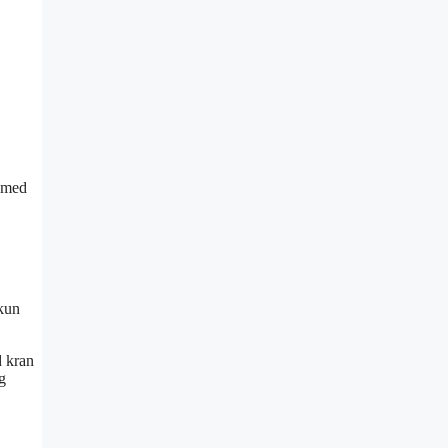
t med
 kun
d kran
g