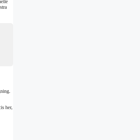
elle
stra
gning.
is her,