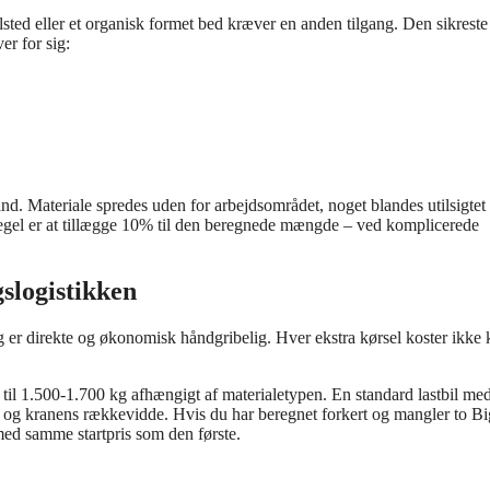
sted eller et organisk formet bed kræver en anden tilgang. Den sikreste
er for sig:
vind. Materiale spredes uden for arbejdsområdet, noget blandes utilsigte
rregel er at tillægge 10% til den beregnede mængde – ved komplicerede
slogistikken
er direkte og økonomisk håndgribelig. Hver ekstra kørsel koster ikke
il 1.500-1.700 kg afhængigt af materialetypen. En standard lastbil me
ed og kranens rækkevidde. Hvis du har beregnet forkert og mangler to Bi
 med samme startpris som den første.