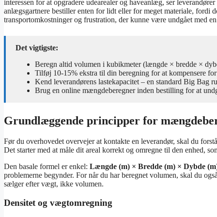
interessen for at opgradere udearealer og haveanlæg, ser leverandøre
anlægsgartnere bestiller enten for lidt eller for meget materiale, fordi 
transportomkostninger og frustration, der kunne være undgået med en s
Det vigtigste:
Beregn altid volumen i kubikmeter (længde × bredde × dybde
Tilføj 10-15% ekstra til din beregning for at kompensere fo
Kend leverandørens lastekapacitet – en standard Big Bag r
Brug en online mængdeberegner inden bestilling for at undg
Grundlæggende principper for mængdebere
Før du overhovedet overvejer at kontakte en leverandør, skal du fors
Det starter med at måle dit areal korrekt og omregne til den enhed, so
Den basale formel er enkel:
Længde (m) × Bredde (m) × Dybde (m
problemerne begynder. For når du har beregnet volumen, skal du også v
sælger efter vægt, ikke volumen.
Densitet og vægtomregning