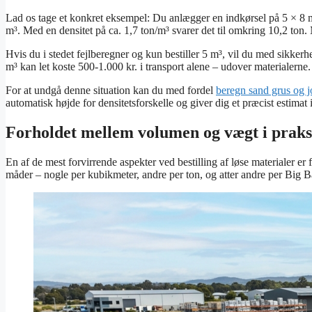
Lad os tage et konkret eksempel: Du anlægger en indkørsel på 5 × 8 m
m³. Med en densitet på ca. 1,7 ton/m³ svarer det til omkring 10,2 ton.
Hvis du i stedet fejlberegner og kun bestiller 5 m³, vil du med sikkerh
m³ kan let koste 500-1.000 kr. i transport alene – udover materialerne.
For at undgå denne situation kan du med fordel
beregn sand grus og j
automatisk højde for densitetsforskelle og giver dig et præcist estima
Forholdet mellem volumen og vægt i praks
En af de mest forvirrende aspekter ved bestilling af løse materialer e
måder – nogle per kubikmeter, andre per ton, og atter andre per Big 