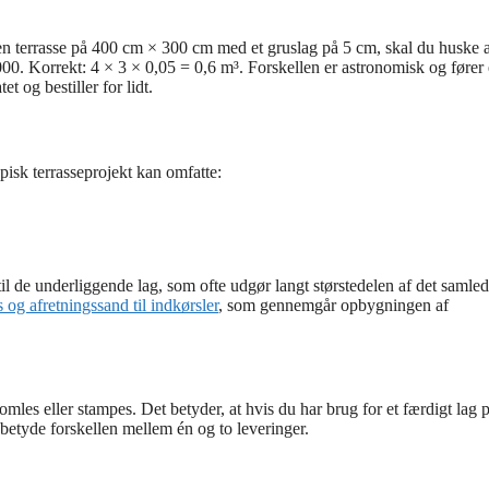
 en terrasse på 400 cm × 300 cm med et gruslag på 5 cm, skal du huske a
000. Korrekt: 4 × 3 × 0,05 = 0,6 m³. Forskellen er astronomisk og fører
tet og bestiller for lidt.
pisk terrasseprojekt kan omfatte:
il de underliggende lag, som ofte udgør langt størstedelen af det samle
s og afretningssand til indkørsler
, som gennemgår opbygningen af
mles eller stampes. Det betyder, at hvis du har brug for et færdigt lag 
betyde forskellen mellem én og to leveringer.