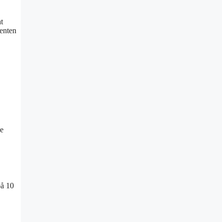
t
 enten
de
på 10