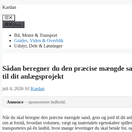
Hop
Kardan
til
indhold
Menu
Menu
Bil, Motor & Transport
Guides, Viden & Overblik
Udstyr, Dele & Løsninger
Sådan beregner du den præcise mængde san
til dit anlægsprojekt
juli 4, 2026
Af
Kardan
Annonce
– sponsoreret indhold.
Når du skal beregne den præcise mængde sand, grus og jord til dit anl
om at forstå, hvordan volumen, vægt og materialets egenskaber spille
transporteres på én lastbil, hvor mange leveringer du skal betale for, o