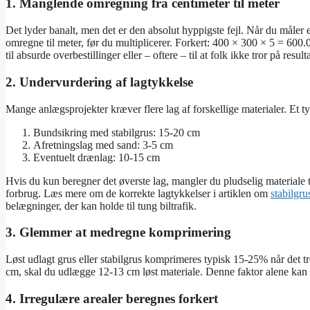
1. Manglende omregning fra centimeter til meter
Det lyder banalt, men det er den absolut hyppigste fejl. Når du måler
omregne til meter, før du multiplicerer. Forkert: 400 × 300 × 5 = 600.
til absurde overbestillinger eller – oftere – til at folk ikke tror på resulta
2. Undervurdering af lagtykkelse
Mange anlægsprojekter kræver flere lag af forskellige materialer. Et ty
Bundsikring med stabilgrus: 15-20 cm
Afretningslag med sand: 3-5 cm
Eventuelt drænlag: 10-15 cm
Hvis du kun beregner det øverste lag, mangler du pludselig materiale t
forbrug. Læs mere om de korrekte lagtykkelser i artiklen om
stabilgru
belægninger, der kan holde til tung biltrafik.
3. Glemmer at medregne komprimering
Løst udlagt grus eller stabilgrus komprimeres typisk 15-25% når det tro
cm, skal du udlægge 12-13 cm løst materiale. Denne faktor alene kan 
4. Irregulære arealer beregnes forkert