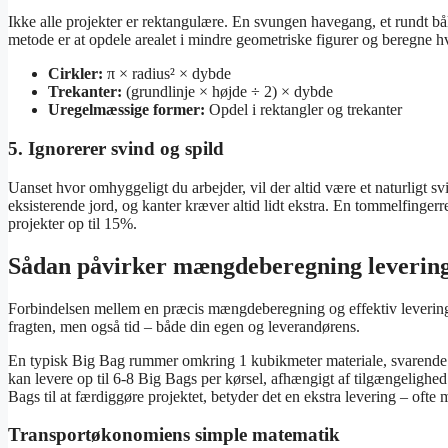
Ikke alle projekter er rektangulære. En svungen havegang, et rundt bål
metode er at opdele arealet i mindre geometriske figurer og beregne hv
Cirkler:
π × radius² × dybde
Trekanter:
(grundlinje × højde ÷ 2) × dybde
Uregelmæssige former:
Opdel i rektangler og trekanter
5. Ignorerer svind og spild
Uanset hvor omhyggeligt du arbejder, vil der altid være et naturligt s
eksisterende jord, og kanter kræver altid lidt ekstra. En tommelfinge
projekter op til 15%.
Sådan påvirker mængdeberegning levering
Forbindelsen mellem en præcis mængdeberegning og effektiv levering 
fragten, men også tid – både din egen og leverandørens.
En typisk Big Bag rummer omkring 1 kubikmeter materiale, svarende t
kan levere op til 6-8 Big Bags per kørsel, afhængigt af tilgængeligh
Bags til at færdiggøre projektet, betyder det en ekstra levering – ofte
Transportøkonomiens simple matematik