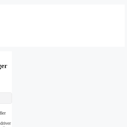
ger
dler
 driver