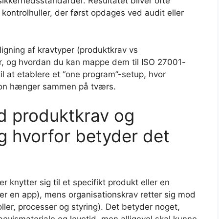
sikkerhedsstandarder. Resultatet bliver ofte
kontrolhuller, der først opdages ved audit eller
ligning af kravtyper (produktkrav vs
er, og hvordan du kan mappe dem til ISO 27001-
til at etablere et “one program”-setup, hvor
tion hænger sammen på tværs.
 produktkrav og
g hvorfor betyder det
r knytter sig til et specifikt produkt eller en
ller en app), mens organisationskrav retter sig mod
ller, processer og styring). Det betyder noget,