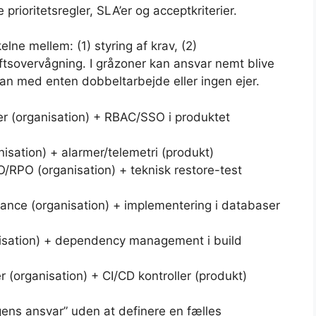
rioritetsregler, SLA’er og acceptkriterier.
lne mellem: (1) styring af krav, (2)
riftsovervågning. I gråzoner kan ansvar nemt blive
an med enten dobbeltarbejde eller ingen ejer.
er (organisation) + RBAC/SSO i produktet
isation) + alarmer/telemetri (produkt)
O/RPO (organisation) + teknisk restore-test
rnance (organisation) + implementering i databaser
nisation) + dependency management i build
organisation) + CI/CD kontroller (produkt)
ens ansvar” uden at definere en fælles