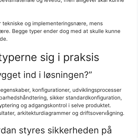
 bevismateriale og levetid, men alligevel skal kunne
 er tekniske og implementeringsnære, mens
nære. Begge typer ender dog med at skulle kunne
de.
typerne sig i praksis
gget ind i løsningen?”
egenskaber, konfigurationer, udviklingsprocesser
barhedshåndtering, sikker standardkonfiguration,
yptering og adgangskontrol i selve produktet.
ultater, arkitekturdiagrammer og driftsovervågning.
rdan styres sikkerheden på