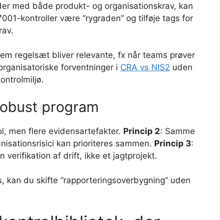
ejder med både produkt- og organisationskrav, kan
1-kontroller være “rygraden” og tilføje tags for
rav.
em regelsæt bliver relevante, fx når teams prøver
organisatoriske forventninger i
CRA vs NIS2
uden
ontrolmiljø.
 robust program
ol, men flere evidensartefakter.
Princip 2
: Samme
nisationsrisici kan prioriteres sammen.
Princip 3
:
verifikation af drift, ikke et jagtprojekt.
es, kan du skifte “rapporteringsoverbygning” uden