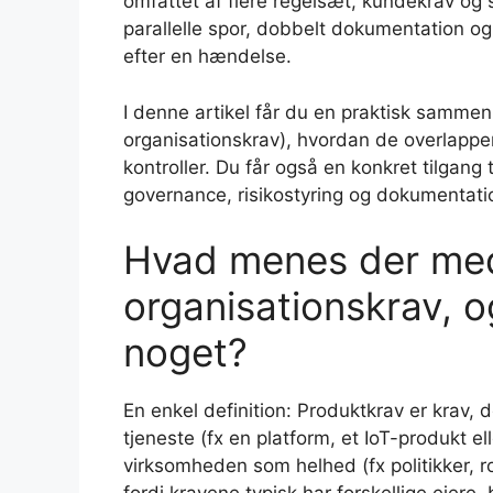
omfattet af flere regelsæt, kundekrav og 
parallelle spor, dobbelt dokumentation og 
efter en hændelse.
I denne artikel får du en praktisk sammen
organisationskrav), hvordan de overlapp
kontroller. Du får også en konkret tilgang 
governance, risikostyring og dokumenta
Hvad menes der med
organisationskrav, o
noget?
En enkel definition: Produktkrav er krav, de
tjeneste (fx en platform, et IoT-produkt e
virksomheden som helhed (fx politikker, ro