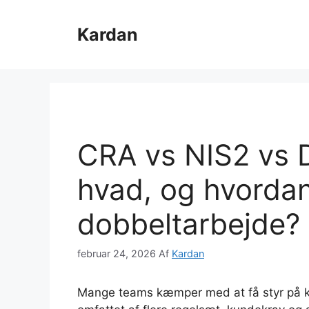
Hop
til
Kardan
indhold
CRA vs NIS2 vs
hvad, og hvorda
dobbeltarbejde?
februar 24, 2026
Af
Kardan
Mange teams kæmper med at få styr på kr