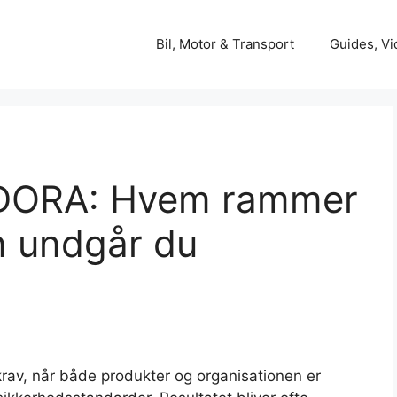
Bil, Motor & Transport
Guides, Vi
 DORA: Hvem rammer
n undgår du
av, når både produkter og organisationen er