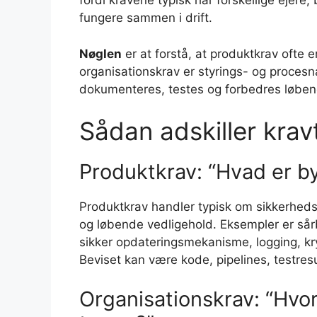
fordi kravene typisk har forskellige ejere,
fungere sammen i drift.
Nøglen
er at forstå, at produktkrav ofte
organisationskrav er styrings- og proces
dokumenteres, testes og forbedres løben
Sådan adskiller krav
Produktkrav: “Hvad er by
Produktkrav handler typisk om sikkerheds
og løbende vedligehold. Eksempler er sår
sikker opdateringsmekanisme, logging, kr
Beviset kan være kode, pipelines, testres
Organisationskrav: “Hvo